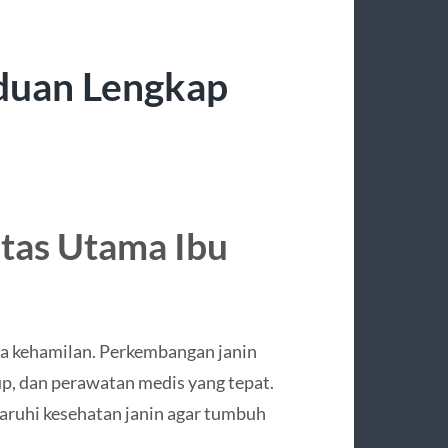
duan Lengkap
itas Utama Ibu
ma kehamilan. Perkembangan janin
up, dan perawatan medis yang tepat.
ruhi kesehatan janin agar tumbuh